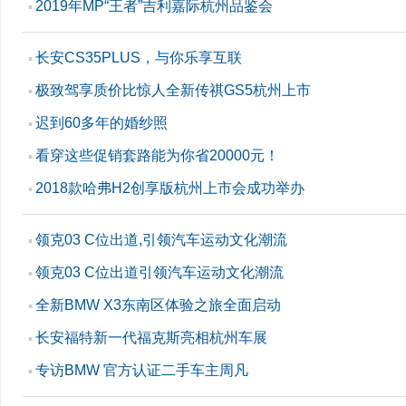
2019年MP“王者”吉利嘉际杭州品鉴会
▪
长安CS35PLUS，与你乐享互联
▪
极致驾享质价比惊人全新传祺GS5杭州上市
▪
迟到60多年的婚纱照
▪
看穿这些促销套路能为你省20000元！
▪
2018款哈弗H2创享版杭州上市会成功举办
▪
领克03 C位出道,引领汽车运动文化潮流
▪
领克03 C位出道引领汽车运动文化潮流
▪
全新BMW X3东南区体验之旅全面启动
▪
长安福特新一代福克斯亮相杭州车展
▪
专访BMW 官方认证二手车主周凡
▪