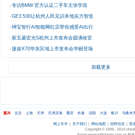
专访BMW 官方认证二手车主张学琼
▪
GE3 530让杭州人民见识本地实力智造
▪
绅宝智行AI智能网红店带你感受AI出行
▪
新五菱宏光S杭州上市发布会圆满收官
▪
捷途X70华东区域上市发布会华丽登场
▪
加载更多
嘉兴
北京
上海
天津
天津滨海
重庆
长春
沈阳
大连
银川
乌鲁木
网上车市
|
关于我们
|
网站地图
|
招聘信息
|
联
Copyright © 1999 - 2014 ch
Email:service@cheshi.