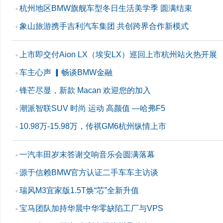
杭州地区BMW旗舰车型冬日生活美学季 圆满结束
▪
象山旅游携手吉利汽车集团 共创跨界合作新模式
▪
上市即交付Aion LX（埃安LX）巡回上市杭州站火热开展
▪
车主心声 ▎畅谈BMW金融
▪
锋芒尽显，新款 Macan 欢迎您的加入
▪
潮派智联SUV 时尚 运动 高颜值 —哈弗F5
▪
10.98万-15.98万，传祺GM6杭州纵情上市
▪
一汽丰田岁末答谢交响音乐会圆满落幕
▪
源于信赖BMW官方认证二手车车主访谈
▪
瑞风M3宜家版1.5T焕“芯”全新升值
▪
宝马团队加持华晨中华零缺陷工厂与VPS
▪