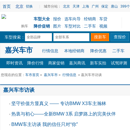
首页
北京
切换
|
城市分站：
北京
天津
上海
广州
保定
唐山
399
车型大全
报价
选车向导
经销商
车贷
|
|
|
|
降价促销
图片
车型对比
二手车
视频
购车
|
|
|
|
车型搜索：
全部品牌
全部车系
嘉兴车市
行情信息
本地经销商
降价优惠
二手车
即时资讯
降价行情
商家促销
嘉兴商讯
新车实拍
试驾评测
您现在的位置：
车市首页
»
嘉兴车市
»
行情信息
» 嘉兴车市访谈
嘉兴车市访谈
坚守价值方显真义 —— 专访BMW X3车主瀚林
▪
热衷与初心——全新BMW 3系 启梦路上的完美伙伴
▪
BMW车主访谈 我的信任只对“你”
▪